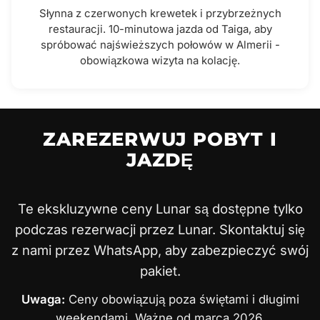
Słynna z czerwonych krewetek i przybrzeżnych
restauracji. 10-minutowa jazda od Taiga, aby
spróbować najświeższych połowów w Almerii -
obowiązkowa wizyta na kolację.
ZAREZERWUJ POBYT I
JAZDĘ
Te ekskluzywne ceny Lunar są dostępne tylko
podczas rezerwacji przez Lunar. Skontaktuj się
z nami przez WhatsApp, aby zabezpieczyć swój
pakiet.
Uwaga:
Ceny obowiązują poza świętami i długimi
weekendami. Ważne od marca 2026.