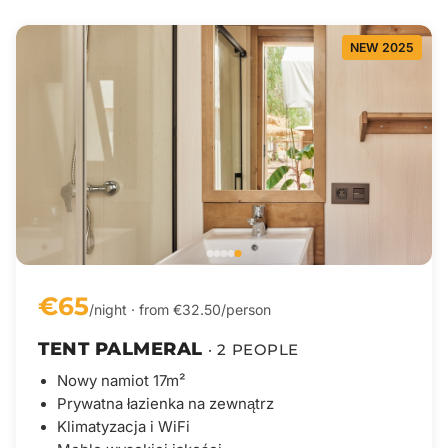
NEW 2025
€65
/night · from €32.50/person
TENT PALMERAL
· 2 PEOPLE
Nowy namiot 17m²
Prywatna łazienka na zewnątrz
Klimatyzacja i WiFi