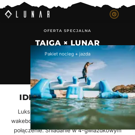
OFERTA SPECJALNA
TAIGA × LUNAR
Pakiet nocleg + jazda
IDEALNE POŁĄCZENIE
Luksusowy nocleg w Taiga Camping +
wakeboarding w Lunar Cable Park - idealne
połączenie. Śniadanie w 4-gwiazdkowym