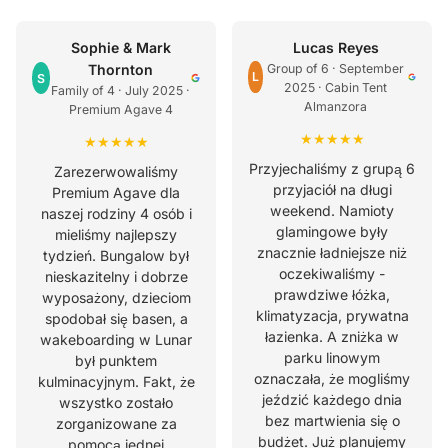
Sophie & Mark
Lucas Reyes
Thornton
Group of 6 · September
L
S
2025 · Cabin Tent
Family of 4 · July 2025 ·
Almanzora
Premium Agave 4
★★★★★
★★★★★
Przyjechaliśmy z grupą 6
Zarezerwowaliśmy
przyjaciół na długi
Premium Agave dla
weekend. Namioty
naszej rodziny 4 osób i
glamingowe były
mieliśmy najlepszy
znacznie ładniejsze niż
tydzień. Bungalow był
oczekiwaliśmy -
nieskazitelny i dobrze
prawdziwe łóżka,
wyposażony, dzieciom
klimatyzacja, prywatna
spodobał się basen, a
łazienka. A zniżka w
wakeboarding w Lunar
parku linowym
był punktem
oznaczała, że mogliśmy
kulminacyjnym. Fakt, że
jeździć każdego dnia
wszystko zostało
bez martwienia się o
zorganizowane za
budżet. Już planujemy
pomocą jednej