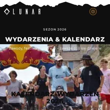
SEZON 2026
WYDARZENIA & KALENDARZ
Zawody, festiwale, imprezy - zawsze coś się dzieje w
Lunar
KALENDARZ WYDARZEŃ
2026
Kliknij na dowolne wydarzenie, aby zobaczyć