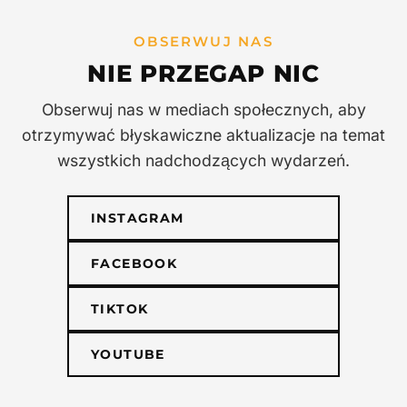
Data:
Do potwierdzenia (październik 2026)
konkurencje i nocne sesje na wodzie w
oświetleniu LED. Najbardziej przerażający (lub
Status:
Oficjalne mistrzostwa regionalne
OBSERWUJ NAS
najśmieszniejszy) kostium wygra nagrody.
NIE PRZEGAP NIC
Strój:
Kostium obowiązkowy! (albo przynajmniej
BĄDŹ NA BIEŻĄCO
dobrze się przebrać)
Obserwuj nas w mediach społecznych, aby
Konkurencja:
Konkurs na najlepszy kostium -
otrzymywać błyskawiczne aktualizacje na temat
nagrody od sponsorów
wszystkich nadchodzących wydarzeń.
POTWIERDŹ UDZIAŁ
INSTAGRAM
FACEBOOK
TIKTOK
YOUTUBE