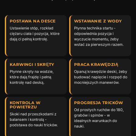
POSTAWA NA DESCE
WSTAWANIE Z WODY
Ustawienie stóp, rozkład
Płynna technika startu -
ciężaru ciała i pozycja, które
odpowiednia pozycja i
dają ci pełną kontrolę.
wyczucie momentu, żeby
wstać za pierwszym razem.
KARWINGI I SKRĘTY
PRACA KRAWĘDZIĄ
Płynne skręty na wodzie,
Opanuj krawędzie deski, żeby
które dają frajdę i pełną
budować napięcie i rozpęd do
kontrolę nad deską.
mocniejszych manewrów.
KONTROLA W
PROGRESJA TRICKÓW
POWIETRZU
Od prostych ruchów do 180,
Skoki nad przeszkodami z
grabów i spinów - w
balansem i kontrolą -
idealnych warunkach do
podstawa do nauki tricków.
nauki.