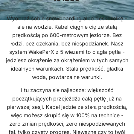
Wyobraź sobie snowboarding albo deskorolkę -
ale na wodzie. Kabel ciągnie cię ze stałą
prędkością po 600-metrowym jeziorze. Bez
łodzi, bez czekania, bez niespodzianek. Nasz
system WakeParX z 5 wieżami to ciągła pętla -
jedziesz okrążenie za okrążeniem w tych samych
idealnych warunkach. Stała prędkość, gładka
woda, powtarzalne warunki.
I tu zaczyna się najlepsze: większość
początkujących przejeżdża całą pętlę już na
pierwszej sesji. Kabel jedzie ze stałą prędkością,
więc możesz skupić się w 100% na technice -
zero zmian prędkości, zero niespodziewanych
fal, tylko czysty progres. Nieważne czy to twój