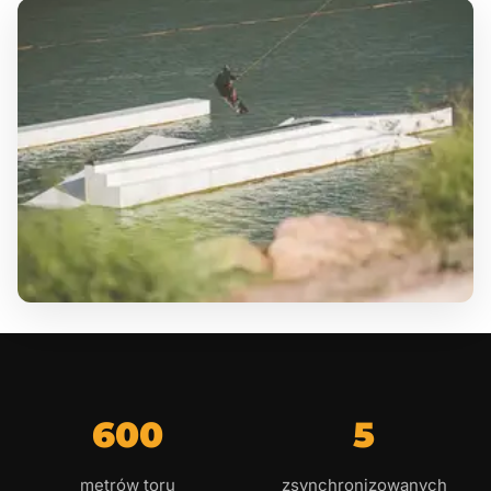
600
5
metrów toru
zsynchronizowanych