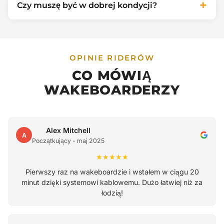
+
Czy muszę być w dobrej kondycji?
brzegu. Instruktorzy obserwują każdą jazdę -
Górnej granicy nie ma - mamy riderów po
upadki to normalna część nauki i każdy wstaje
siedemdziesiątce! Wakeboarding kablowy jest
Podstawowa kondycja pomaga, ale nie jest
po nich wielokrotnie w jednej sesji.
dla każdego, niezależnie od wieku. Liczy się
wymagana. Jeśli stoisz na deskorolce czy
chęć, nie metryka.
OPINIE RIDERÓW
desce surfingowej - ogarniesz to szybko. Nasi
CO MÓWIĄ
instruktorzy pracują z riderami na każdym
WAKEBOARDERZY
poziomie kondycji. Siłę i wytrzymałość
budujesz naturalnie, jeżdżąc.
Alex Mitchell
A
Początkujący - maj 2025
★★★★★
Pierwszy raz na wakeboardzie i wstałem w ciągu 20
minut dzięki systemowi kablowemu. Dużo łatwiej niż za
łodzią!