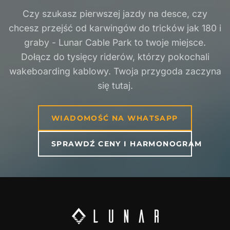
Czy szukasz pierwszej jazdy na desce, czy
chcesz przejść od karwingów do tricków jak 180 i
graby - Lunar Cable Park to twoje miejsce.
Dołącz do tysięcy riderów, którzy pokochali
wakeboarding kablowy. Twoja przygoda zaczyna
się tutaj.
WIADOMOŚĆ NA WHATSAPP
SPRAWDŹ CENY I HARMONOGRAM