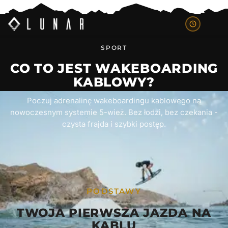
SPORT
CO TO JEST WAKEBOARDING
KABLOWY?
Poczuj adrenalinę wakeboardingu kablowego na
nowoczesnym systemie 5-wież. Bez łodzi, bez czekania -
czysta frajda i szybki postęp.
PODSTAWY
TWOJA PIERWSZA JAZDA NA
KABLU