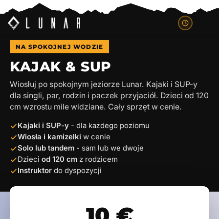
NA SPOKOJNEJ WODZIE
KAJAK & SUP
Wiosłuj po spokojnym jeziorze Lunar. Kajaki i SUP-y
dla singli, par, rodzin i paczek przyjaciół. Dzieci od 120
cm wzrostu mile widziane. Cały sprzęt w cenie.
Kajaki i SUP-y
- dla każdego poziomu
Wiosła i kamizelki
w cenie
Solo lub tandem
- sam lub we dwoje
Dzieci
od 120 cm
z rodzicem
Instruktor
do dyspozycji
10 €