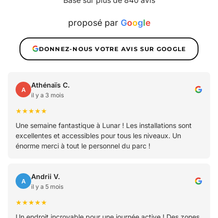
Basé sur plus de 840 avis
proposé par
G
o
o
g
l
e
DONNEZ-NOUS VOTRE AVIS SUR GOOGLE
Athénaïs C.
A
il y a 3 mois
★★★★★
Une semaine fantastique à Lunar ! Les installations sont
excellentes et accessibles pour tous les niveaux. Un
énorme merci à tout le personnel du parc !
Andrii V.
A
il y a 5 mois
★★★★★
Un endroit incroyable pour une journée active ! Des zones