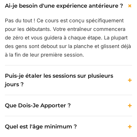
+
Ai-je besoin d'une expérience antérieure ?
Pas du tout ! Ce cours est conçu spécifiquement
pour les débutants. Votre entraîneur commencera
de zéro et vous guidera à chaque étape. La plupart
des gens sont debout sur la planche et glissent déjà
à la fin de leur première session.
Puis-je étaler les sessions sur plusieurs
+
jours ?
Oui ! C'est en fait ce que nous recommandons.
+
Que Dois-Je Apporter ?
Étaler vos sessions sur 2 à 3 jours permet à votre
corps de se reposer et vous aide à retenir ce que
Apportez juste votre maillot de bain, une serviette et
vous avez appris. Planifiez simplement chaque
+
Quel est l'âge minimum ?
de la crème solaire. Nous fournissons le
session avec nous quand vous êtes prêt.