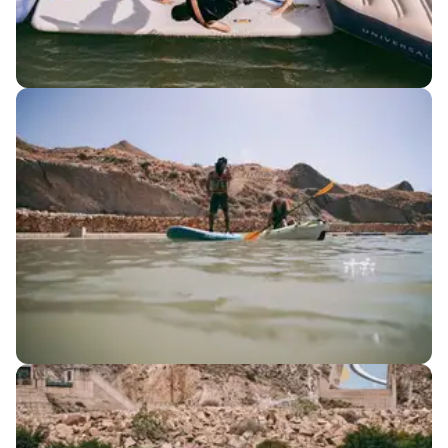
AUFBLASBARE
+20 Hindernisse, +3000 Meter Spaß.
Österreichische PMC Splash Made Strecke für
200+ Personen.
KAJAK & SUP
Erkunde den See mit Kajak oder Stand-Up