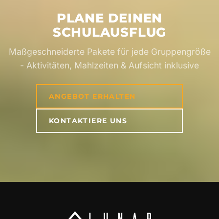
Schüler ihre eigenen Lebensmittel essen können.
PLANE DEINEN
Sag uns einfach deine Vorliebe beim Buchen
SCHULAUSFLUG
Bescheid.
Maßgeschneiderte Pakete für jede Gruppengröße
- Aktivitäten, Mahlzeiten & Aufsicht inklusive
ANGEBOT ERHALTEN
KONTAKTIERE UNS