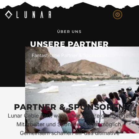
ÜBER UNS
UNSERE PARTNER
Fantastische Partner & Sponsoren
PARTNER & SPONSOREN
Lunar Cable Park wäre ohne unsere großartigen
Mitarbeiter und Sponsoren nicht möglich.
Gemeinsam schaffen wir das ultimative