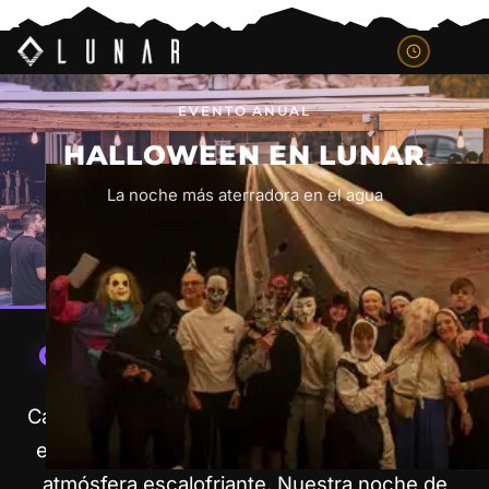
EVENTO ANUAL
HALLOWEEN EN LUNAR
La noche más aterradora en el agua
CUANDO CAE LA NOCHE...
Cada octubre, Lunar Cable Park se transforma
en un auténtico espectáculo de adrenalina y
atmósfera escalofriante. Nuestra noche de